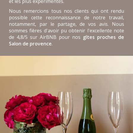
et les plus expérimentés.
Nous remercions tous nos clients qui ont rendu
possible cette reconnaissance de notre travail,
notamment, par le partage, de vos avis. Nous
sommes fières d'avoir pu obtenir l'excellente note
de 4,8/5 sur AirBNB pour nos
gîtes proches de
Salon de provence
.