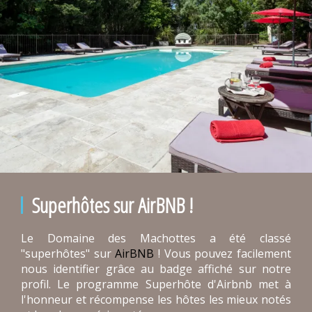
Superhôtes sur AirBNB !
Le Domaine des Machottes a été classé
"superhôtes" sur
AirBNB
! Vous pouvez facilement
nous identifier grâce au badge affiché sur notre
profil. Le programme Superhôte d'Airbnb met à
l'honneur et récompense les hôtes les mieux notés